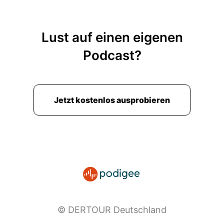
00:02:16: also ich kann will eigentlich wieder hin
ich kann nirgends woanders mehr hin ich will nur
Lust auf einen eigenen
dahin.
Podcast?
00:02:21: Also ich bin auch tatsächlich erst, als
ich bei Mayunke angefangen habe und dass
Amilla auch übernommen habe zu vertreten.
Jetzt kostenlos ausprobieren
00:02:29: Das allererste Mal auf den Malediven
gewesen und es ist wirklich wie aus dem
Bilderbuch.
00:02:34: also man fliegt da drüber glasklares
Wasser, türkis, über diese Tolle... Und das hat
sich nicht geändert im Nachgang.
00:02:43: Auch nachdem ich wieder weg bin
© DERTOUR Deutschland
würde ich jedes Jahr am liebsten wieder
hinfliegen, also nicht nur ich die ganze Familie