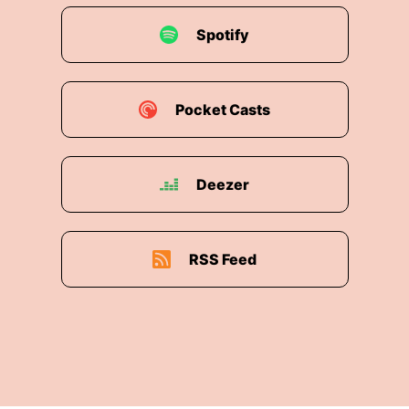
00:01:49: Ja, mit der Gesamtfamilie das werden
Spotify
wir alles in unserer Doppelfolge diese Woche
besprechen.
00:01:55: Ich glaube wirklich ich fange so eine
Pocket Casts
Folge wahrscheinlich des Öfteren gleich an.
00:01:59: aber malediven Das ist ein
Deezer
Sehnsuchtsort Ein Traumziel und war es dass
für dich auch Katharina bevor du das erste Mal
da gewesen bist.
RSS Feed
00:02:08: und wie ist es danach?
00:02:09: also wenn man jetzt da gewesen ist
du hast ja seini und mir voraus ändert sich
dieses gefühl.
00:02:15: oder denkt man so okay jetzt?