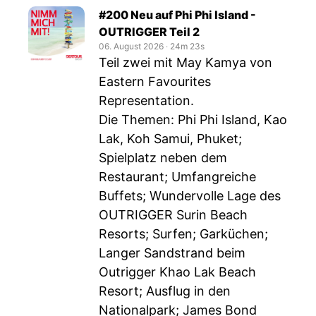
#200 Neu auf Phi Phi Island -
OUTRIGGER Teil 2
06. August 2026
‧
24m 23s
Teil zwei mit May Kamya von
Eastern Favourites
Representation.
Die Themen: Phi Phi Island, Kao
Lak, Koh Samui, Phuket;
Spielplatz neben dem
Restaurant; Umfangreiche
Buffets; Wundervolle Lage des
OUTRIGGER Surin Beach
Resorts; Surfen; Garküchen;
Langer Sandstrand beim
Outrigger Khao Lak Beach
Resort; Ausflug in den
Nationalpark; James Bond