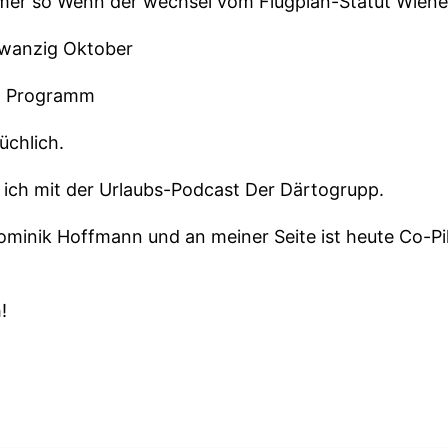
mmer so Wenn der wechsel vom Flugplan-Statut Wiener
zwanzig Oktober
im Programm
üchlich.
 ich mit der Urlaubs-Podcast Der Därtogrupp.
ominik Hoffmann und an meiner Seite ist heute Co-Pi
!
men und Herren.