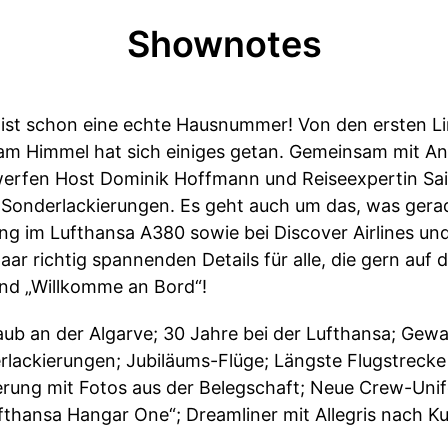
Shownotes
 ist schon eine echte Hausnummer! Von den ersten Li
m Himmel hat sich einiges getan. Gemeinsam mit An
erfen Host Dominik Hoffmann und Reiseexpertin Sai
l. Sonderlackierungen. Es geht auch um das, was ger
ng im Lufthansa A380 sowie bei Discover Airlines und
aar richtig spannenden Details für alle, die gern au
und „Willkomme an Bord“!
laub an der Algarve; 30 Jahre bei der Lufthansa; Ge
lackierungen; Jubiläums-Flüge; Längste Flugstrecke
erung mit Fotos aus der Belegschaft; Neue Crew-Un
thansa Hangar One“; Dreamliner mit Allegris nach K