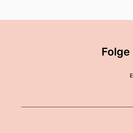
00:01:35: Hallo Dominic, ha
00:01:37: Danke schön, das
00:01:39: Ja begrüßt man 
00:01:40: Gibt es eine Be
Folge
00:01:41: Mir fällt jetzt kei
00:01:42: So eine klassisch
E
00:01:45: Willkommen
00:01:46: an Bord würde i
00:01:47: Genau willkomme
00:01:49: Oh