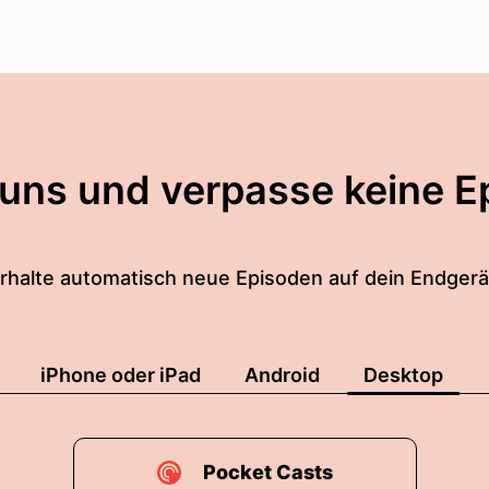
llo Seni.
s ich dabei sein kann!
sich irgendwie?
grüßung?
 uns und verpasse keine E
ne ein.
e... Ich glaube also unter Piloten.
rhalte automatisch neue Episoden auf dein Endgerä
ch sagen.
iPhone oder iPad
Android
Desktop
n am Bord ja.
Pocket Casts