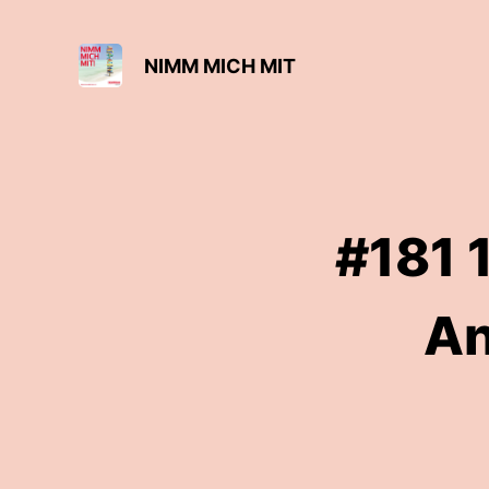
NIMM MICH MIT
#181 
An