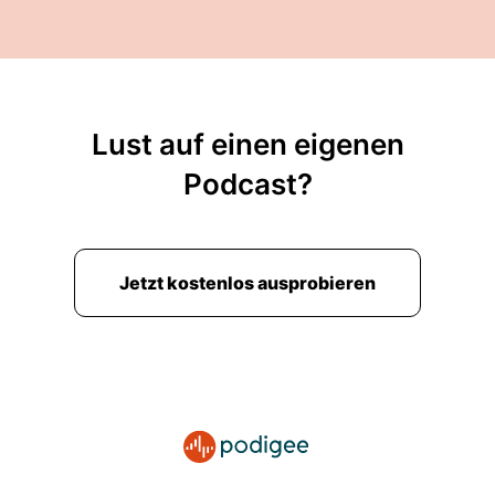
00:02:14: Ich habe die Sonne im Herzen und
Koffuu natürlich als Ziel wieder da.
00:02:25: Ja, schön.
00:02:26: Also
Lust auf einen eigenen
00:02:26: da warst du eigentlich zur richtigen
Podcast?
Zeit weg.
00:02:29: also gestern ist bei mir der Winter
nochmal zurückgekommen inklusive oben
Jetzt kostenlos ausprobieren
Schnee auf den Bergen.
00:02:36: ich weiß nicht wie es euch geht aber
ich habe mich intensiv in den letzten Tagen und
Stunden wieder mit dem Thema
Urlaubsbuchung beschäftigt.
00:02:45: und ja Korfu wenn ich mich richtig